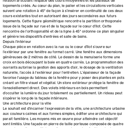
relation articulant l’espace des cours mitoyennes et les plateaux de
logements créés. Au cœur du plan, le palier et les circulations verticales
suivent une rotation à 45° de façon à s’insérer en continuité de ces deux
cours existantes tout en autorisant des jours secondaires aux futurs
logements. Cette figure géométrique rencontre la partition orthogonale
issue de la façade sur rue et de la façade sur le cœur d’îlot. Cette
rencontre de l’orthogonalité et de la ligne à 45° ordonne ce plan singulier
et génère les dispositifs d’entrées et salle de bains.
Depuis l’intérieur
Chaque pièce en relation avec la rue ou le cœur d’îlot s’ouvre sur
l’extérieur par une fenêtre au format carré. Une fenêtre aux dimensions
généreuses de 2 mètres de côté. Le dessin de la menuiserie forme une
croix en bois découpant la baie en quatre carrés. La programmation des
ouvrants autorise la gestion des apports d’air, le dosage de la ventilation
naturelle, l’accès à l’extérieur pour l’entretien. L’épaisseur de la façade
favorise l’usage du tableau de la fenêtre pour y poser des plantes en pots
créant un filtre visuel et végétal. Un store extérieur protège la fenêtre de
l’ensoleillement direct. Des volets intérieurs en bois permettent
d’occulter la lumière du jour totalement ou partiellement. Un rideau peut
s’opérer le long de la façade intérieure.
Une architecture pour la ville
Le souhait est d’incarner l’expression de la ville, une architecture urbaine
aux couleurs calmes et aux formes simples, édifier une architecture qui
parait familière. Les moyens mis en œuvre pour atteindre cet objectif
sont limités. Une façade en pierre de taille porteuse composée de quatre